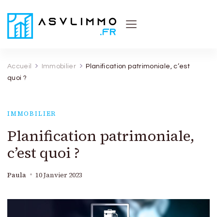
Asvl Immo
Conseils et astuces pratiques sur l'immobilier
Accueil
Immobilier
Planification patrimoniale, c’est
quoi ?
IMMOBILIER
Planification patrimoniale,
c’est quoi ?
Paula
10 Janvier 2023