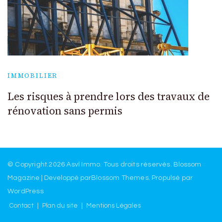
IMMOBILIER
Les risques à prendre lors des travaux de
rénovation sans permis
© Copyright.2026
Asvl Immo
. Tous droits réservés.
Blossom
Magazine | Developpé par
Blossom Themes
.
Propulsé par
WordPress
Contact
Plan du site
Mentions Légales