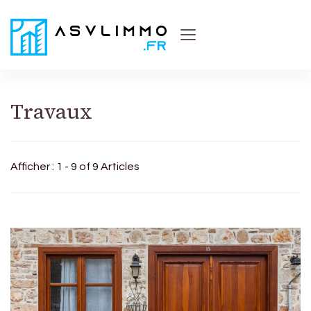
Asvl Immo
Conseils et astuces pratiques sur l'immobilier
Travaux
Afficher : 1 - 9 of 9 Articles