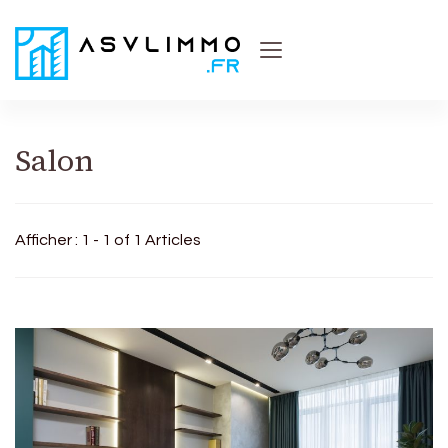
Asvl Immo
Conseils et astuces pratiques sur l'immobilier
Salon
Afficher : 1 - 1 of 1 Articles