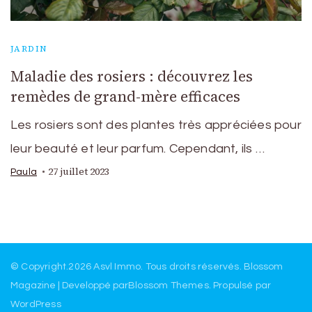
JARDIN
Maladie des rosiers : découvrez les
remèdes de grand-mère efficaces
Les rosiers sont des plantes très appréciées pour
leur beauté et leur parfum. Cependant, ils …
27 juillet 2023
Paula
© Copyright.2026
Asvl Immo
. Tous droits réservés.
Blossom
Magazine | Developpé par
Blossom Themes
.
Propulsé par
WordPress