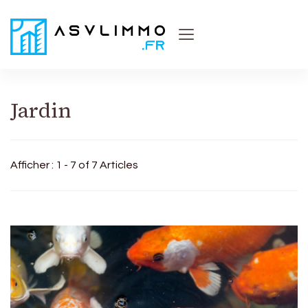
Asvl Immo
Conseils et astuces pratiques sur l'immobilier
Jardin
Afficher : 1 - 7 of 7 Articles