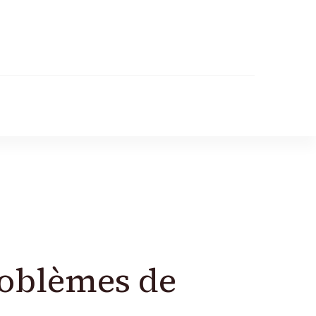
r
roblèmes de