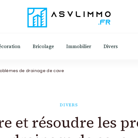
Asvl Immo
Conseils et astuces pratiques sur l'immobilie
écoration
Bricolage
Immobilier
Divers
roblèmes de drainage de cave
DIVERS
 et résoudre les p