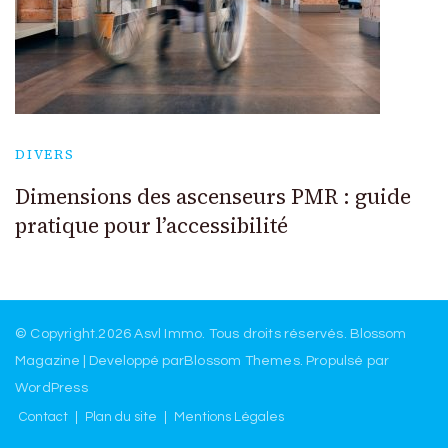
DIVERS
Dimensions des ascenseurs PMR : guide
pratique pour l’accessibilité
© Copyright.2026
Asvl Immo
. Tous droits réservés.
Blossom
Magazine | Developpé par
Blossom Themes
.
Propulsé par
WordPress
Contact
Plan du site
Mentions Légales