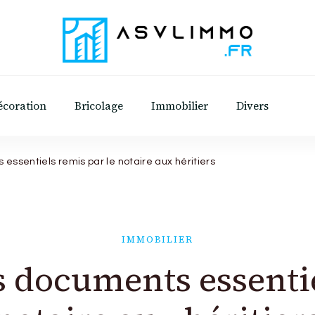
Asvl Immo
Conseils et astuces pratiques sur l'immobilie
écoration
Bricolage
Immobilier
Divers
essentiels remis par le notaire aux héritiers
IMMOBILIER
s documents essenti