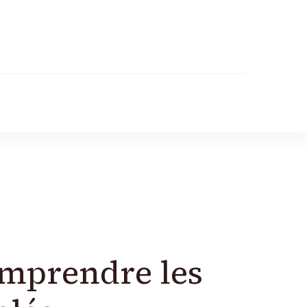
r
omprendre les