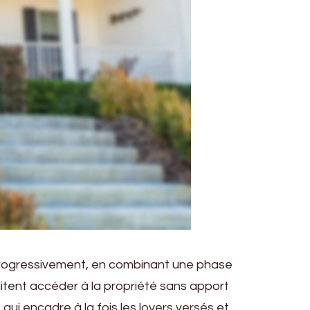
 progressivement, en combinant une phase
aitent accéder à la propriété sans apport
ui encadre à la fois les loyers versés et