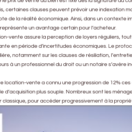
le prix de vente du bien est fixé dès la signature du c
ais, certaines clauses peuvent prévoir une indexation 
pte de la réalité économique. Ainsi, dans un contexte im
représente un avantage certain pour l’acheteur.
cation-vente assure la perception de loyers réguliers, tou
sante en période d’incertitudes économiques. Le protoco
e, notamment sur les clauses de résiliation, l’entretien
recours à un professionnel du droit ou un notaire s’avère
s de location-vente a connu une progression de 12% ce
d’acquisition plus souple. Nombreux sont les ménages q
r classique, pour accéder progressivement à la proprié