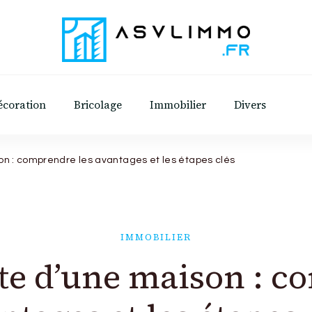
Asvl Immo
Conseils et astuces pratiques sur l'immobilie
écoration
Bricolage
Immobilier
Divers
on : comprendre les avantages et les étapes clés
IMMOBILIER
te d’une maison : c