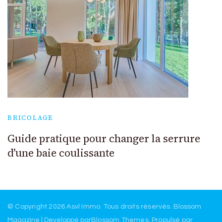
BRICOLAGE
Guide pratique pour changer la serrure
d’une baie coulissante
© Copyright.2026
Asvl Immo
. Tous droits réservés.
Blossom
Magazine | Developpé par
Blossom Themes
.
Propulsé par