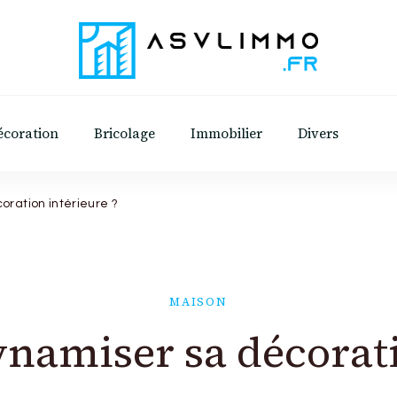
Asvl Immo
Conseils et astuces pratiques sur l'immobilie
écoration
Bricolage
Immobilier
Divers
ration intérieure ?
MAISON
amiser sa décoratio