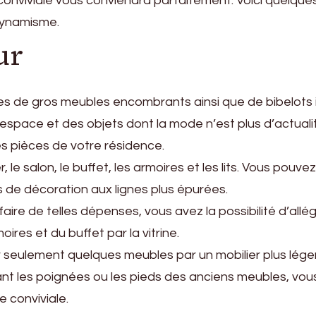
conviviale vous conviendra parfaitement. Voici quelques
 dynamisme.
ur
de gros meubles encombrants ainsi que de bibelots inu
’espace et des objets dont la mode n’est plus d’actual
es pièces de votre résidence.
, le salon, le buffet, les armoires et les lits. Vous po
s de décoration aux lignes plus épurées.
ire de telles dépenses, vous avez la possibilité d’allé
res et du buffet par la vitrine.
er seulement quelques meubles par un mobilier plus lég
t les poignées ou les pieds des anciens meubles, vou
 conviviale.