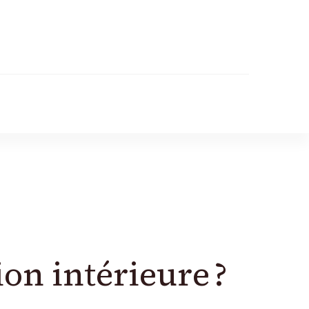
r
n intérieure ?