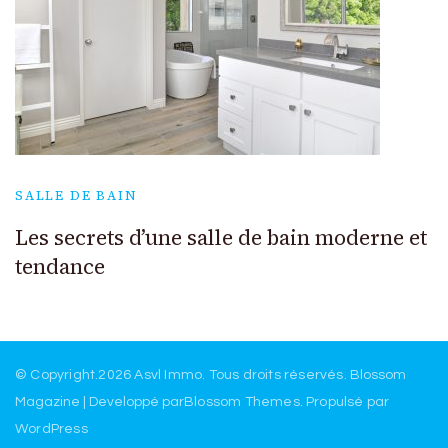
SALLE DE BAIN
Les secrets d’une salle de bain moderne et
tendance
© Copyright.2026
Asvl Immo
. Tous droits réservés.
Blossom
Magazine | Developpé par
Blossom Themes
.
Propulsé par
WordPress